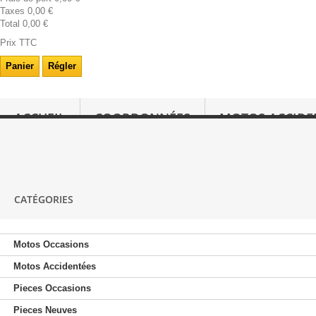
Taxes
0,00 €
Total
0,00 €
Prix TTC
Panier
Régler
ACCUEIL
COORDONNÉES
MOTOS ACCIDE
RACHAT 2 ROUES
CATÉGORIES
Motos Occasions
Motos Accidentées
Pieces Occasions
Pieces Neuves