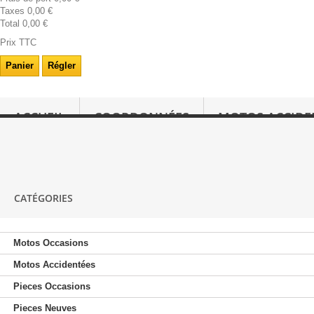
Taxes
0,00 €
Total
0,00 €
Prix TTC
Panier
Régler
ACCUEIL
COORDONNÉES
MOTOS ACCIDE
RACHAT 2 ROUES
CATÉGORIES
Motos Occasions
Motos Accidentées
Pieces Occasions
Pieces Neuves