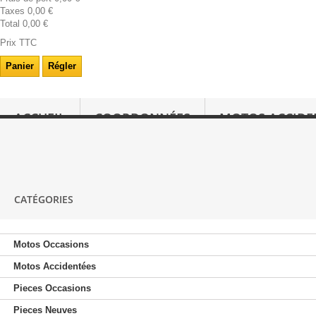
Taxes
0,00 €
Total
0,00 €
Prix TTC
Panier
Régler
ACCUEIL
COORDONNÉES
MOTOS ACCIDE
RACHAT 2 ROUES
CATÉGORIES
Motos Occasions
Motos Accidentées
Pieces Occasions
Pieces Neuves