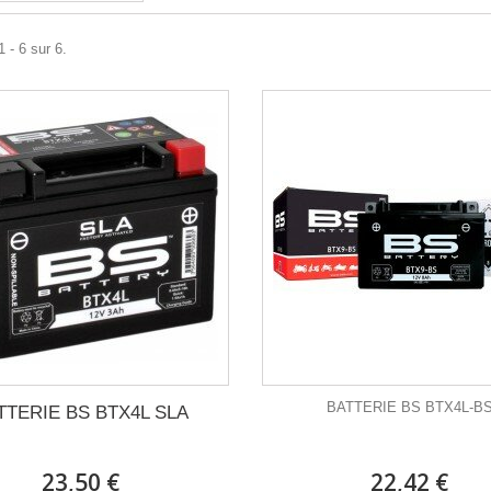
 - 6 sur 6.
BATTERIE BS BTX4L-B
TTERIE BS BTX4L SLA
23,50 €
22,42 €