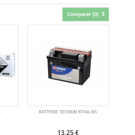
Comparer (
0
)
S
BATTERIE TECNIUM BTX4L-BS
13,25 €