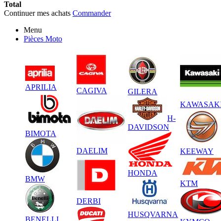
Total
Continuer mes achats
Commander
Menu
Pièces Moto
APRILIA
CAGIVA
GILERA
KAWASAK
H-
DAVIDSON
BIMOTA
DAELIM
KEEWAY
HONDA
BMW
KTM
DERBI
HUSQVARNA
BENELLI