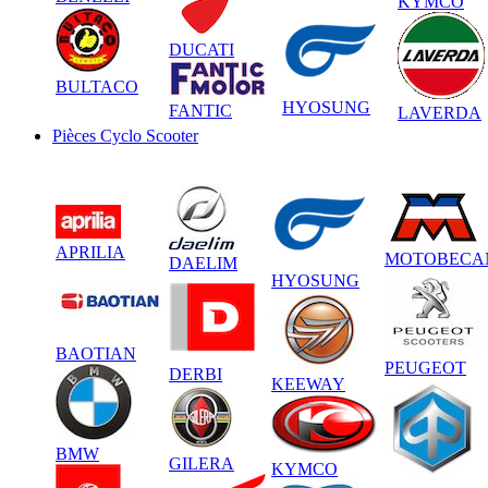
KYMCO
DUCATI
BULTACO
HYOSUNG
FANTIC
LAVERDA
Pièces Cyclo Scooter
APRILIA
MOTOBECA
DAELIM
HYOSUNG
BAOTIAN
PEUGEOT
DERBI
KEEWAY
BMW
GILERA
KYMCO