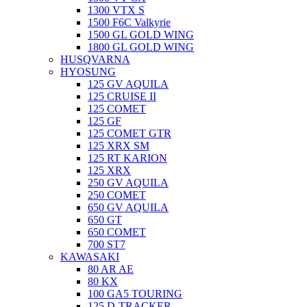
1300 VTX S
1500 F6C Valkyrie
1500 GL GOLD WING
1800 GL GOLD WING
HUSQVARNA
HYOSUNG
125 GV AQUILA
125 CRUISE II
125 COMET
125 GF
125 COMET GTR
125 XRX SM
125 RT KARION
125 XRX
250 GV AQUILA
250 COMET
650 GV AQUILA
650 GT
650 COMET
700 ST7
KAWASAKI
80 AR AE
80 KX
100 GA5 TOURING
125 D-TRACKER