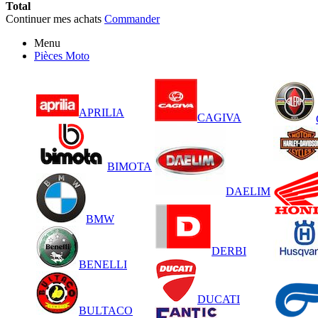
Total
Continuer mes achats
Commander
Menu
Pièces Moto
APRILIA
CAGIVA
BIMOTA
DAELIM
BMW
DERBI
BENELLI
DUCATI
BULTACO