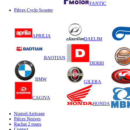
FANTIC
Pièces Cyclo Scooter
APRILIA
DAELIM
BAOTIAN
DERBI
BMW
GILERA
CAGIVA
HONDA
Nouvel Arrivage
Pièces Neuves
Rachat 2 roues
Contact