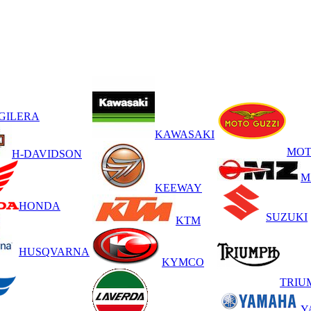
GILERA
KAWASAKI
MOT
H-DAVIDSON
M
KEEWAY
HONDA
SUZUKI
KTM
HUSQVARNA
KYMCO
TRIU
Y