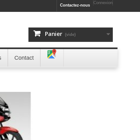
Connexion
Contactez-nous
Panier
(vide)
s
Contact