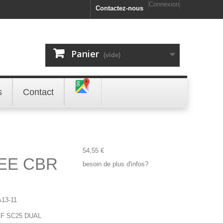
Connexion
Contactez-nous
Panier
(vide)
s
Contact
54,55 €
EE CBR
besoin de plus d'infos?
13-11
 F SC25 DUAL