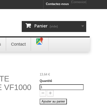
Connexion
Contactez-nous
Panier
(vide)
s
Contact
13,64 €
TE
Quantité
 VF1000
Ajouter au panier