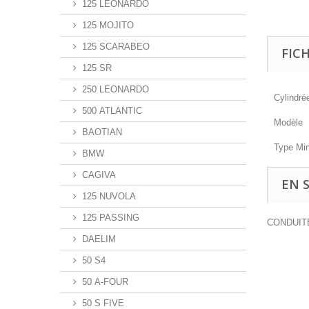
125 LEONARDO
125 MOJITO
125 SCARABEO
FIC
125 SR
250 LEONARDO
Cylindré
500 ATLANTIC
Modèle
BAOTIAN
Type Mi
BMW
CAGIVA
EN 
125 NUVOLA
125 PASSING
CONDUIT
DAELIM
50 S4
50 A-FOUR
50 S FIVE