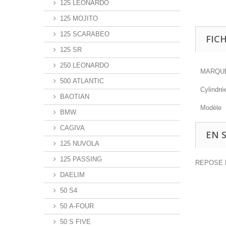
125 LEONARDO
125 MOJITO
125 SCARABEO
FIC
125 SR
250 LEONARDO
MARQU
500 ATLANTIC
Cylindré
BAOTIAN
Modèle
BMW
CAGIVA
EN 
125 NUVOLA
125 PASSING
REPOSE P
DAELIM
50 S4
50 A-FOUR
50 S FIVE