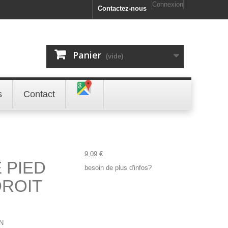
Connexion
Contactez-nous
Panier
(vide)
s
Contact
9,09 €
 PIED
besoin de plus d'infos?
DROIT
N