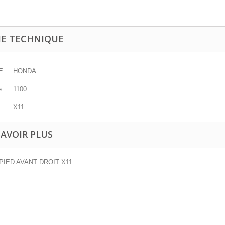
HE TECHNIQUE
E
HONDA
e
1100
X11
SAVOIR PLUS
IED AVANT DROIT X11