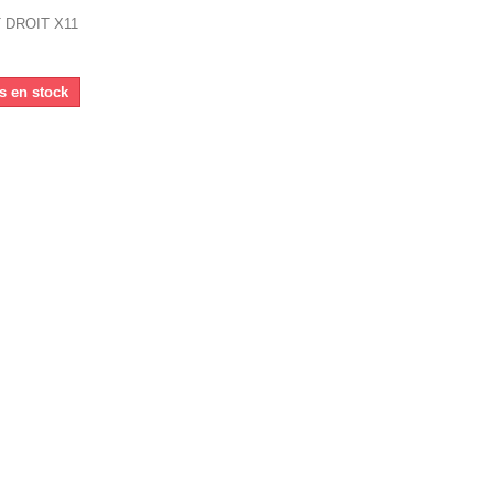
 DROIT X11
us en stock