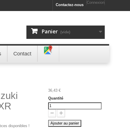
Connexion
Contactez-nous
Panier
(vide)
s
Contact
36,43 €
zuki
Quantité
SXR
Ajouter au panier
ièces disponibles !