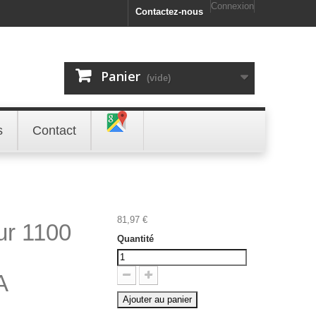
Connexion
Contactez-nous
Panier
(vide)
s
Contact
81,97 €
ur 1100
Quantité
A
Ajouter au panier