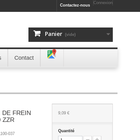
Connexion
Contactez-nous
Panier
(vide)
s
Contact
 DE FREIN
9,09 €
0 ZZR
Quantité
100-037