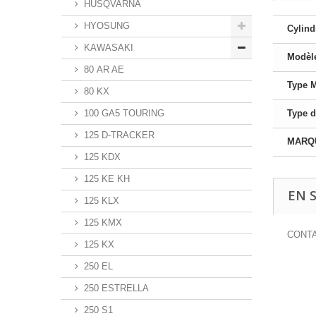
HUSQVARNA
HYOSUNG
Cylind
KAWASAKI
Modèl
80 AR AE
Type 
80 KX
100 GA5 TOURING
Type d
125 D-TRACKER
MARQ
125 KDX
125 KE KH
EN 
125 KLX
125 KMX
CONTA
125 KX
250 EL
250 ESTRELLA
250 S1