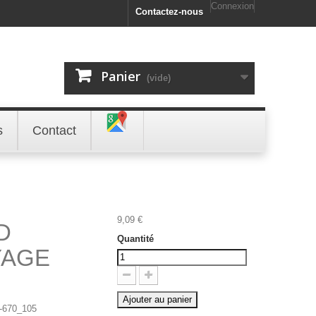
Connexion
Contactez-nous
Panier
(vide)
s
Contact
9,09 €
D
Quantité
YAGE
Ajouter au panier
-670_105