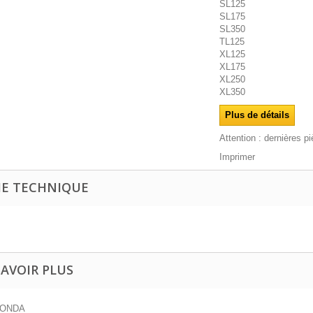
SL125
SL175
SL350
TL125
XL125
XL175
XL250
XL350
Plus de détails
Attention : dernières p
Imprimer
HE TECHNIQUE
SAVOIR PLUS
HONDA