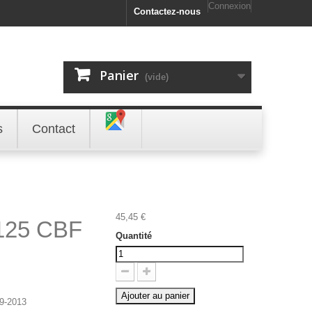
Connexion
Contactez-nous
Panier
(vide)
s
Contact
45,45 €
125 CBF
Quantité
Ajouter au panier
9-2013