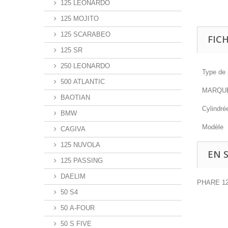
125 LEONARDO
125 MOJITO
125 SCARABEO
FIC
125 SR
250 LEONARDO
Type de 
500 ATLANTIC
MARQU
BAOTIAN
Cylindré
BMW
Modèle
CAGIVA
125 NUVOLA
EN 
125 PASSING
DAELIM
PHARE 1
50 S4
50 A-FOUR
50 S FIVE