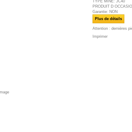
TYPE MINE: JC40
PRODUIT D OCCASI
Garantie: NON
Plus de détails
Attention : dernières p
Imprimer
'image