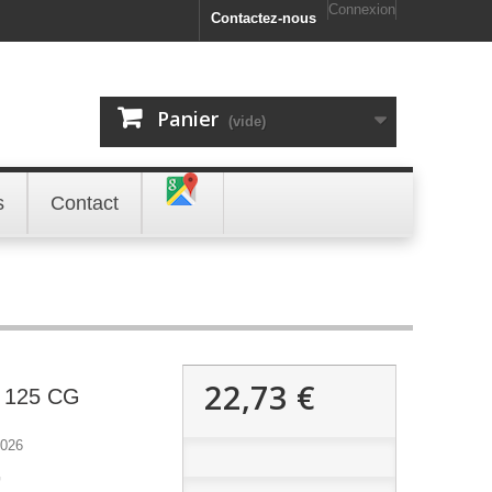
Connexion
Contactez-nous
Panier
(vide)
s
Contact
22,73 €
125 CG
026
G